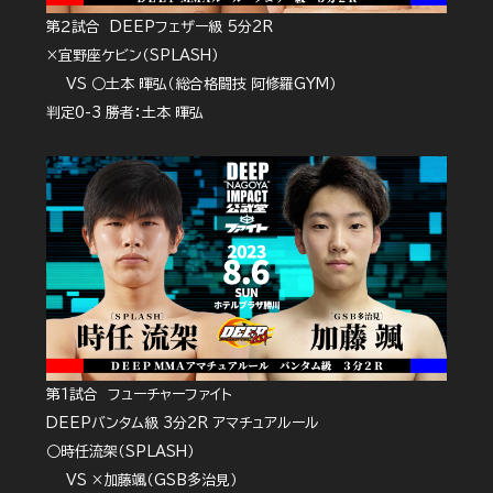
第２試合 DEEPフェザー級 5分2R
×宜野座ケビン（SPLASH）
VS ○土本 暉弘（総合格闘技 阿修羅GYM）
判定0-3 勝者：土本 暉弘
第１試合 フューチャーファイト
DEEPバンタム級 3分2R アマチュアルール
○時任流架（SPLASH）
VS ×加藤颯（GSB多治見）