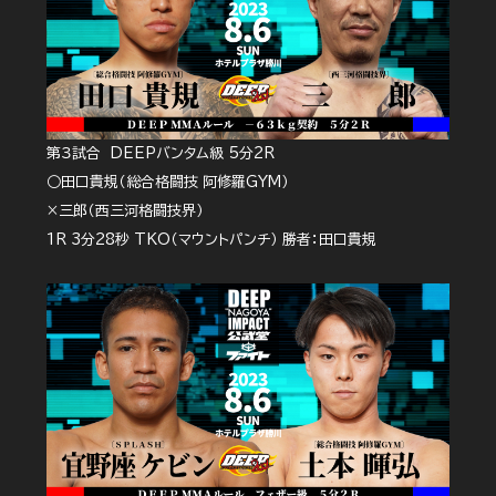
第３試合 DEEPバンタム級 5分2R
○田口貴規（総合格闘技 阿修羅GYM）
×三郎（西三河格闘技界）
1R 3分28秒 TKO（マウントパンチ） 勝者：田口貴規