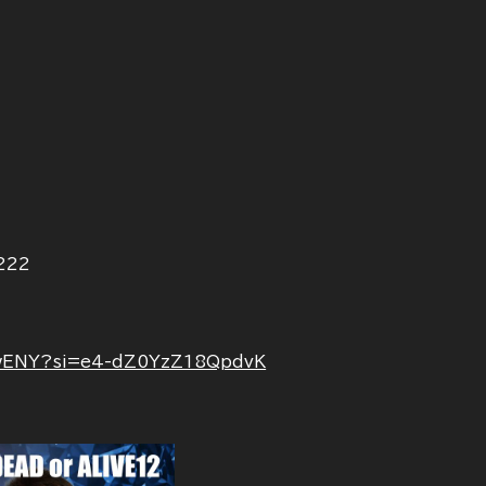
222
_wwENY?si=e4-dZ0YzZ18QpdvK